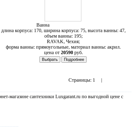
Ванна
RAVAK Sonata 170
длина корпуса: 170, ширина корпуса: 75, высота ванны: 47,
объем ванны: 195;
RAVAK, Чехия;
форма ванны: прямоугольные, материал ванны: акрил.
цена от
20590
руб.
Страницы:
1
2
|
показать все
Следующая››
т-магазине сантехники Luxgarant.ru по выгодной цене с