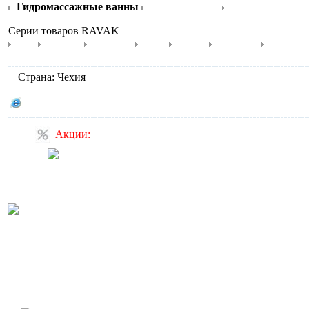
Гидромассажные ванны
Душевые углы
Душевые двери 
Серии товаров RAVAK
Blix
Brilliant
Elegance
Pivot
Rapier
Smartline
Superno
Страна: Чехия
Сайт производителя RAVAK
Акции:
Акция: скидка на
электронный унитаз и
крышку-биде
Акция: Подвесной унитаз
Duravit D-Code (арт. 220909)
с монтажной рамой Geberit
по специальной цене! А
также встраиваемая
раковина 046651 в наличии!