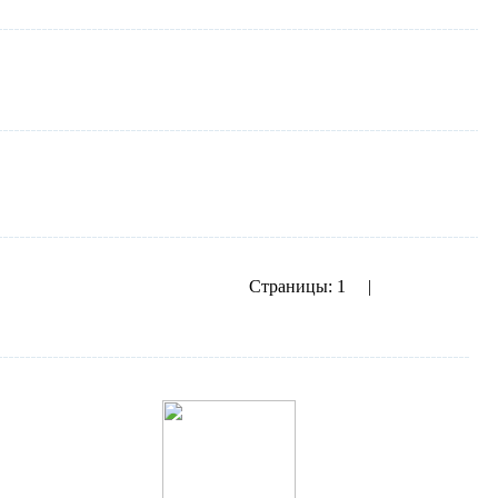
Страницы:
1
2
|
показать все
Следующая››