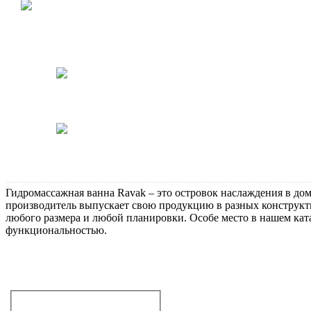
Акция: подвесной унитаз
(арт.5684) с сиденьем,
монтажной рамой и
кнопкой. В наличии!
Держатели для бумаги Gessi
Rettangolo, в наличии, в
отделе продаж!
Специальная цена на
электронные унитазы Toto
SE и LE
Гидромассажная ванна Ravak – это островок наслаждения в до
производитель выпускает свою продукцию в разных конструкти
любого размера и любой планировки. Особе место в нашем ката
функциональностью.
Не дозвонились?
Закажите звонок!
Гидромассажные ванны