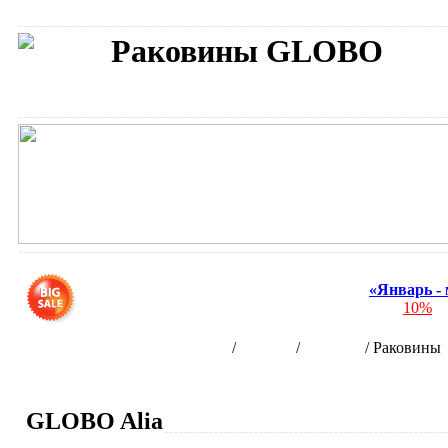
Раковины GLOBO
Сантехника GLOBO
«Январь -
Скидка
10%
на
Интернет-магазин сантехники
/
Бренды
/
GLOBO
/
Раковины
GLOBO Alia