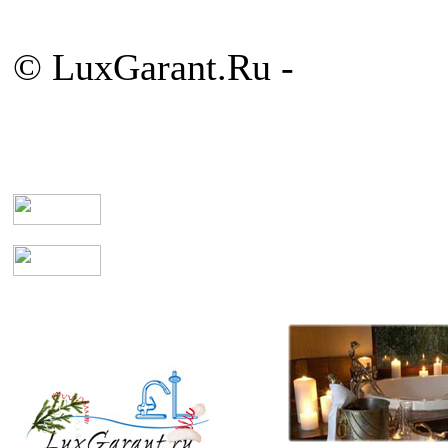
© LuxGarant.Ru -
продажа 
комнаты