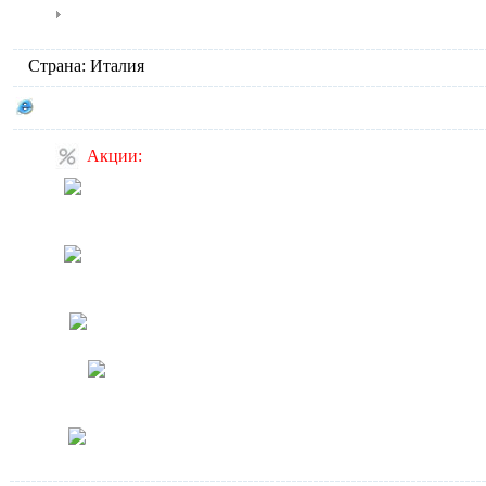
Stone
Complementari
Страна: Италия
Сайт производителя GLOBO
Акции:
Скидка на продукцию
Novellini 10%
Скидка на продукцию
Catalano 5%
Специальная цена на ванны
Скидка на унитаз Toto
Neorest SE
Товары в наличии, в офисе