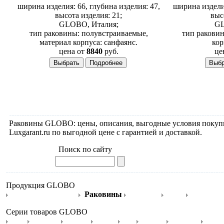
ширина изделия: 66, глубина изделия: 47,
ширина изделия
высота изделия: 21;
выс
GLOBO, Италия;
GL
тип раковины: полувстраиваемые,
тип раковин
материал корпуса: санфаянс.
кор
цена от
8840
руб.
це
Раковины GLOBO: цены, описания, выгодные условия покуп
Luxgarant.ru по выгодной цене с гарантией и доставкой.
Поиск по сайту
Продукция GLOBO
Душевые поддоны
Раковины
Унитазы
Биде
Писсуар
Серии товаров GLOBO
Alia
Arianna
Bonsai
Grace
Lei
Misura
Paestum
Piatt