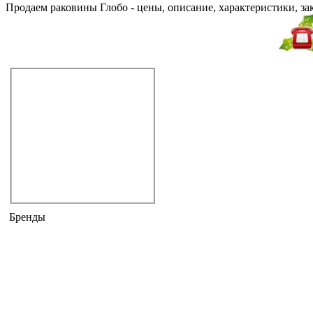
Продаем раковины Глобо - цены, описание, характеристики, з
Не дозвонились?
Закажите звонок!
Раковины
подвесные
раковины-столешницы
двойные
встраиваемые
полувстраиваемые
накладные
угловые
напольные
Бренды
AM.PM
ARTCERAM
BANDINI
CATALANO
CEZARES
DEVON & DEVON
DISEGNO CERAMICA