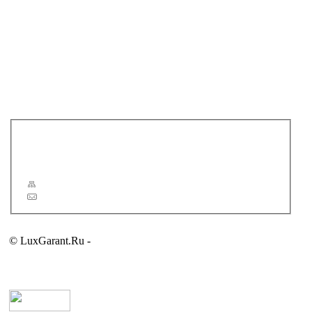
IDEAL STANDARD
IDO
JACOB DELAFON
LAUFEN
REGIA
ROCA
SIMAS
TWYFORD
VILLEROY & BOCH
Новости
Статьи
Сервис
Карта сайта
Обратная связь
© LuxGarant.Ru -
продажа сантехники для ванной комнаты