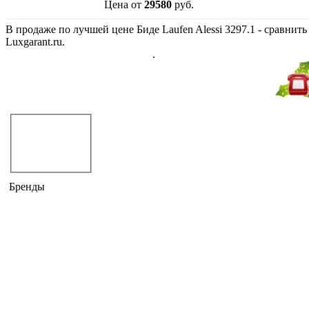
Цена от
29580
руб.
В продаже по лучшей цене Биде Laufen Alessi 3297.1 - сравнить
Luxgarant.ru.
Биде Laufen Alessi, раздел Биде
.
Не дозвонились?
Закажите звонок!
Биде
напольные
подвесные
Бренды
CATALANO
CERAMICA CIELO
DEVON & DEVON
DISEGNO CERAMICA
DURAVIT
GLOBO
GSG
GSI
HATRIA