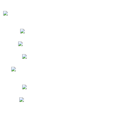
-50% на Lunes R80!
-15% на бокс Эридан!
Акция "Собери скидку!"
Акция "Собери скидку!"
Акция "Собери скидку!"
-5% на гидромассажные
ванны Riho!
Акция "Собери скидку!"
Акция "Собери скидку!"
Гидромассажные ванны
Душевые кабины
Ванны с душевой кабиной
Душевые боксы