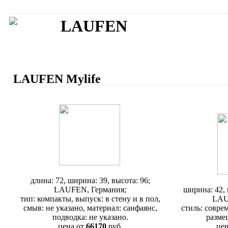
LAUFEN
LAUFEN Mylife
Унитаз Laufen Mylife 2294.3
длина: 72, ширина: 39, высота: 96;
Шкафчик 
LAUFEN, Германия;
ширина: 42, 
тип: компакты, выпуск: в стену и в пол,
LAU
смыв: не указано, материал: санфаянс,
стиль: соврем
подводка: не указано.
разме
цена от
66170
руб.
цен