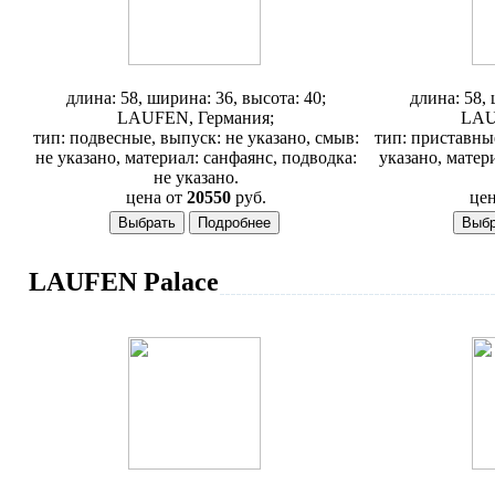
Унитаз Laufen Living 2043.0
Унитаз 
длина: 58, ширина: 36, высота: 40;
длина: 58, 
LAUFEN, Германия;
LAU
тип: подвесные, выпуск: не указано, смыв:
тип: приставные
не указано, материал: санфаянс, подводка:
указано, матер
не указано.
цена от
20550
руб.
цен
LAUFEN Palace
Раковина Laufen Palace 120 1251.3
Раковина L