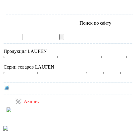
Поиск по сайту
Продукция LAUFEN
Гидромассажные ванны
Мебель для ванной
Раковины
У
Серии товаров LAUFEN
Il Bagno Alessi
Ванны Il Bagno Alessi
Mylife
Living
Pala
Сайт производителя LAUFEN
Акции:
Скидка 10% на ванны
Акватика!